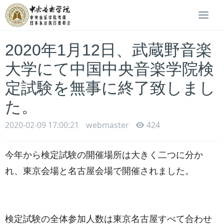
Togg
navi
2020年1月12日、武蔵野音楽
大学にて中国中央音楽学院検
定試験を無事に終了致しまし
た。
2020-02-09 17:00:21
webmaster
424
今年から検定試験の開催場所は大きく二つに分か
れ、東京会場と名古屋会場で開催されました。
検定試験の全体参加人数は東京名古屋すべて合わせ