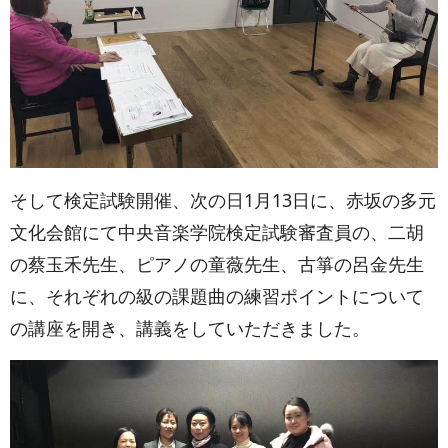
そして検定試験開催、次の日
1
月
13
日に、赤坂の多元
文化会館にて中央音楽学院検定試験審査員の、二胡
の蔡玉禾先生、ピアノの童薇先生、古箏の呂金先生
に、それぞれの級の課題曲の練習ポイントについて
の講座を開き、講義をしていただきました。