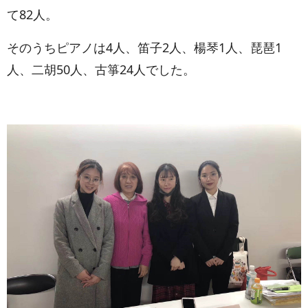
て
82
人。
そのうちピアノは
4
人、笛子
2
人、楊琴
1
人、琵琶
1
人、二胡
50
人、古箏
24
人でした。