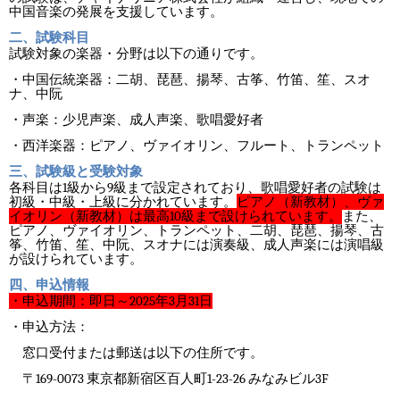
中国音楽の発展を支援しています。
二、試験科目
試験対象の楽器・分野は以下の通りです。
・中国伝統楽器：二胡、琵琶、揚琴、古筝、竹笛、笙、スオ
ナ、中阮
・声楽：少児声楽、成人声楽、歌唱愛好者
・西洋楽器：ピアノ、ヴァイオリン、フルート、トランペット
三、試験級と受験対象
1
9
各科目は
級から
級まで設定されており、歌唱愛好者の試験は
ピアノ（新教材）、ヴァ
初級・中級・上級に分かれています。
イオリン（新教材）は最高
10
級まで設けられています。
また、
ピアノ、ヴァイオリン、トランペット、二胡、琵琶、揚琴、古
筝、竹笛、笙、中阮、スオナには演奏級、成人声楽には演唱級
が設けられています。
四、申込情報
・申込期間：即日～
2025
年
3
月
31
日
・申込方法：
窓口受付または郵送は以下の住所です。
169-0073
1-23-26
3F
〒
東京都新宿区百人町
みなみビル