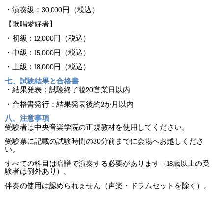
30,000
・演奏級：
円（税込）
【歌唱愛好者】
12,000
・初級：
円（税込）
15,000
・中級：
円（税込）
18,000
・上級：
円（税込）
七、試験結果と合格書
20
・結果発表：試験終了後
営業日以内
2
・合格書発行：結果発表後約
か月以内
八、注意事項
受験者は中央音楽学院の正規教材を使用してください。
30
受験票に記載の試験時間の
分前までに会場へお越しくださ
い。
18
すべての科目は暗譜で演奏する必要があります（
歳以上の受
験者は例外あり）。
伴奏の使用は認められません（声楽・ドラムセットを除く）。