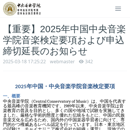
Togg
navi
【重要】2025年中国中央音楽
学院音楽検定要項および申込
締切延長のお知らせ
2025-03-18 17:25:22
webmaster
342
年中国・中央音楽学院音楽検定要項
2025
一、概要
Central Conservatory of Music
中央音楽学院（
）は、中国を代表す
1989
る最高峰の音楽教育機関です。
年以来、中央音楽学院は音
楽教育の普及を目的とし、多くの国や地域で試験を実施してき
ました。厳格な学術的態度と優れた伝統をもとに、中国の民族
音楽文化を広めるため、国内外の中国楽器学習者に向けて、専
門的かつ権威あるレベル認定を行っています。日本・東京地区
の試験は、チャイナリニア株式会社が組織・運営し、現地での