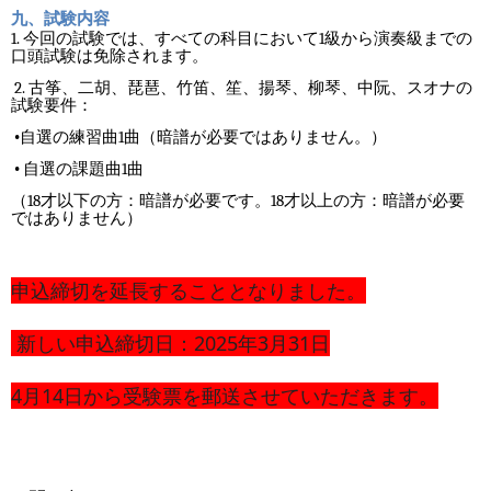
九、試験内容
1.
1
今回の試験では、すべての科目において
級から演奏級までの
口頭試験は免除されます。
2.
古筝、二胡、琵琶、竹笛、笙、揚琴、柳琴、中阮、スオナの
試験要件：
1
•自選の練習曲
曲（暗譜が必要ではありません。）
1
•
自選の課題曲
曲
18
18
（
才以下の方：暗譜が必要です。
才以上の方：暗譜が必要
ではありません）
申込締切を延長することとなりました。
新しい申込締切日：2025年3月31日
4月14日から受験票を郵送させていただきます。