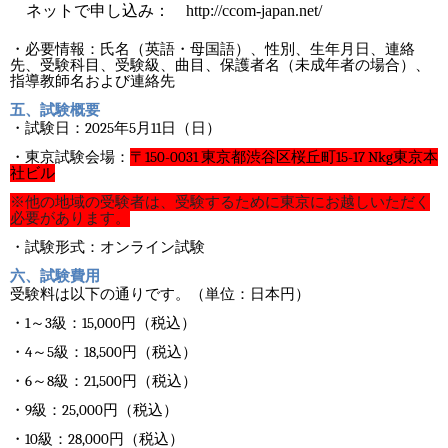
ネットで申し込み： http://ccom-japan.net/
・必要情報：氏名（英語・母国語）、性別、生年月日、連絡
先、受験科目、受験級、曲目、保護者名（未成年者の場合）、
指導教師名および連絡先
五、試験概要
2025
5
11
・試験日：
年
月
日（日）
〒
150-0031
東京都渋谷区桜丘町
15-17 Nkg東京本
・東京試験会場：
社ビル
※他の地域の受験者は、受験するために東京にお越しいただく
必要があります。
・試験形式：オンライン試験
六、試験費用
受験料は以下の通りです。（単位：日本円）
1
3
15,000
・
～
級：
円（税込）
4
5
18,500
・
～
級：
円（税込）
6
8
21,500
・
～
級：
円（税込）
9
25,000
・
級：
円（税込）
10
28,000
・
級：
円（税込）