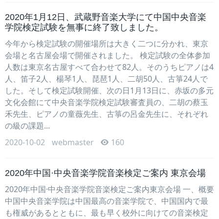
2020年1月12日、武蔵野音楽大学にて中国中央音楽
学院検定試験を無事に終了致しました。
今年から検定試験の開催場所は大きく二つに分かれ、東京
会場と名古屋会場で開催されました。 検定試験の全体参加
人数は東京名古屋すべて合わせて82人。そのうちピアノは4
人、笛子2人、楊琴1人、琵琶1人、二胡50人、古箏24人で
した。そして検定試験開催、次の日1月13日に、赤坂の多元
文化会館にて中央音楽学院検定試験審査員の、二胡の蔡玉
禾先生、ピアノの童薇先生、古箏の呂金先生に、それぞれ
の級の課題...
2020-10-02
webmaster
160
2020年中国·中央音楽学院音楽検定ご案内 東京会場
2020年中国·中央音楽学院音楽検定ご案内東京会場 一、概要
中国中央音楽学院は中国最高の音楽学院で、中国国内で最
も権威があるとともに、最も早く校外に向けての音楽検定