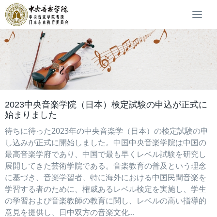
Togg
navi
2023中央音楽学院（日本）検定試験の申込が正式に
始まりました
待ちに待った2023年の中央音楽学（日本）の検定試験の申
し込みが正式に開始しました。中国中央音楽学院は中国の
最高音楽学府であり、中国で最も早くレベル試験を研究し
展開してきた芸術学院である。音楽教育の普及という理念
に基づき、音楽学習者、特に海外における中国民間音楽を
学習する者のために、権威あるレベル検定を実施し、学生
の学習および音楽教師の教育に関し、レベルの高い指導的
意見を提供し、日中双方の音楽文化...