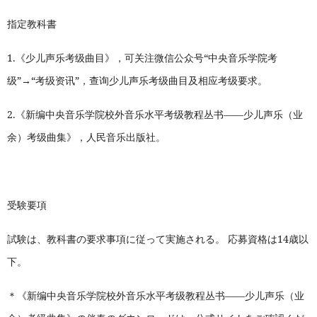
指定教科書
1.
《少儿声乐考级曲目》，可关注微信公众号“中央音乐学院考
级”→“考级资讯”，查询少儿声乐考级曲目及相应考级要求。
2.
《新编中央音乐学院校外音乐水平考级教程丛书——少儿声乐（业
余）考级曲集》，人民音乐出版社。
受験要項
試験は、教科書の要求事項に従って実施される。 応募資格は14歳以
下。
＊《新编中央音乐学院校外音乐水平考级教程丛书——少儿声乐（业