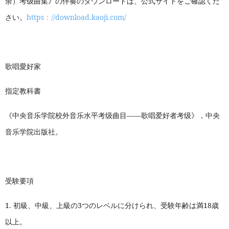
余）考级曲集》の伴奏のダウンロードは、公式サイトをご確認くだ
さい。
https
：
//download.kaoji.com/
歌唱愛好家
指定教科書
《中央音乐学院校外音乐水平考级曲目——歌唱爱好者考级》，中央
音乐学院出版社。
受験要項
1.
初級、中級、上級の3つのレベルに分けられ、受験年齢は満18歳
以上。