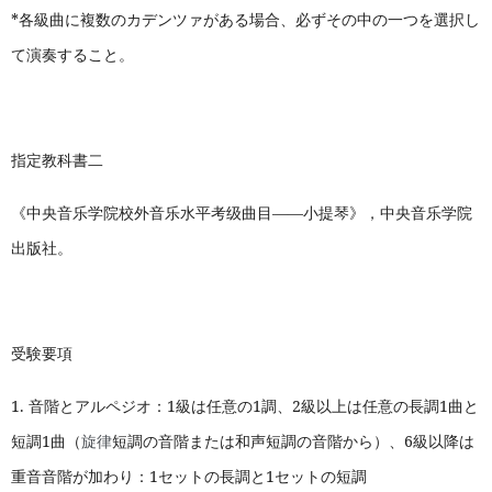
*
各級曲に複数のカデンツァがある場合、必ずその中の一つを選択し
て演奏すること。
指定教科書二
《中央音乐学院校外音乐水平考级曲目——小提琴》，中央音乐学院
出版社。
受験要項
1.
音階とアルペジオ：1級は任意の1調、2級以上は任意の長調1曲と
短調1曲（
旋律
短調の音階または和声短調の音階から）、6級以降は
重音音階が加わり：1セットの長調と1セットの短調