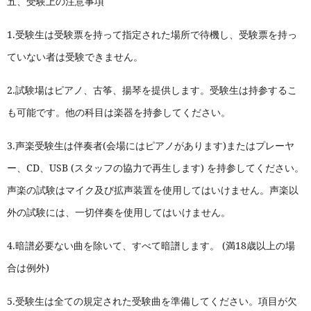
五、受験上の注意事項
1.
受験生は受験票を持って指定された場所で待機し、受験票を持っ
ていない者は受験できません。
2.
試験場はピアノ、古筝、揚琴を提供します。受験生は持参するこ
も可能です。他の科目は楽器を持参してください。
3.
声楽受験生は伴奏者(会場にはピアノがあります)またはプレーヤ
ー、CD、USB (スタッフの協力で再生します) を持参してください。
声楽の試験はマイク及び拡声装置を使用してはいけません。声楽以
外の試験には、一切伴奏を使用してはいけません。
4.
暗譜必要ない曲を除いて、すべて暗譜します。 (満18歳以上の場
合は例外)
5.
受験生は全ての規定された受験曲を準備してください。項目が欠