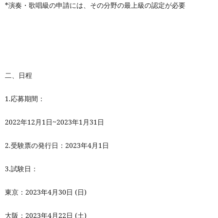
*
演奏・
唱級の申請には、その分野の最上級の認定が必要
歌
二、日程
1.
応募期間：
2022
年
12
月
1
日
~2023
年
1
月
31
日
2.
受験票の発行日：2023年4月1日
3.
試験日：
東京：
2023
年
4
月
30
日
(
日
)
大阪：
2023
年
4
月
22
日
(
土
)