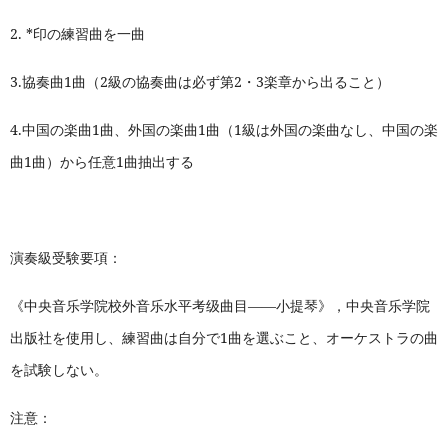
2.
*
印の練習曲を一曲
3.
協奏曲1曲（2級の協奏曲は必ず第2・3楽章から出ること）
4.
中国の楽曲1曲、外国の楽曲1曲（1級は外国の楽曲なし、中国の楽
曲1曲）から任意1曲抽出する
演奏級受験要項：
《中央音乐学院校外音乐水平考级曲目——小提琴》，中央音乐学院
出版社を使用し、練習曲は自分で1曲を選ぶこと、オーケストラの曲
を試験しない。
注意：