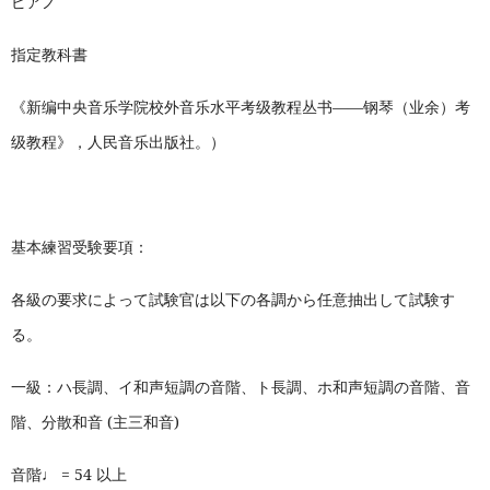
ピアノ
指定教科書
《新编中央音乐学院校外音乐水平考级教程丛书——钢琴（业余）考
级教程》，人民音乐出版社。
）
基本練習受験要項：
各級の要求によって試験官は以下の各調から任意抽出して試験す
る。
一級：ハ長調、イ和声短調の音階、ト長調、ホ和声短調の音階、音
階、分散和音 (主三和音)
音階♩ = 54 以上