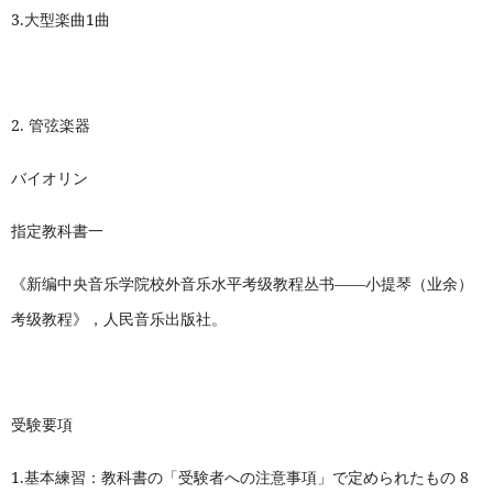
3.
大型楽曲1曲
2.
管弦楽器
バイオリン
指定教科書一
《新编中央音乐学院校外音乐水平考级教程丛书——小提琴（业余）
考级教程》，人民音乐出版社。
受験要項
1.
基本練習：教科書の「受験者への注意事項」で定められたもの 8