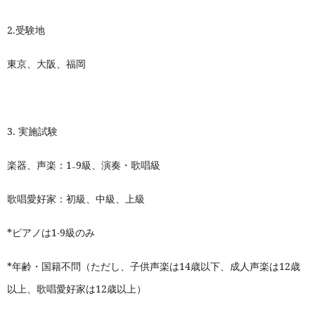
2.
受験地
東京、大阪、福岡
3.
実施試験
楽器、声楽：1₋9級、演奏・
唱級
歌
歌唱愛好家：初級、中級、上級
*
ピアノは1-9級のみ
*
年齢・国籍不問（ただし、子供声楽は14歳以下、成人声楽は12歳
以上、歌唱愛好家は12歳以上）