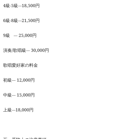
4
級
-5
級
---18,500
円
6
級
-8
級
---21,500
円
9
級
--- 25,000
円
演奏
/
歌唱級
--- 30,000
円
歌唱愛好家の料金
初級--- 12,000円
中級--- 15,000円
上級---18,000円