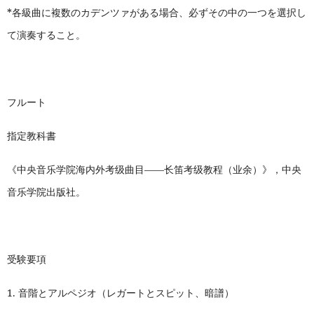
*
各級曲に複数のカデンツァがある場合、必ずその中の一つを選択し
て演奏すること。
フルート
指定教科書
《中央音乐学院海内外考级曲目——长笛考级教程（业余）》，中央
音乐学院出版社。
受験要項
1.
音階とアルペジオ（レガートとスピット、暗譜）