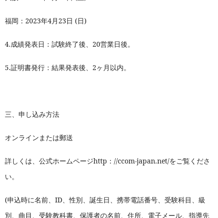
福岡：
2023
年
4
月
23
日
(
日
)
4.
成績発表日：試験終了後、
20
営業日後。
5.
証明書発行：結果発表後、2ヶ月以内。
三、
申し込み方法
オンラインまたは郵送
詳しくは、公式ホームページ
http
：
//ccom-japan.net/
をご覧くださ
い。
(
申込時に名前、ID、性別、誕生日、携帯電話番号、受験科目、級
別、曲目、受験教科書、保護者の名前、住所、電子メール、指導先