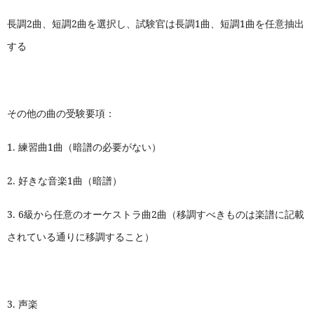
長調2曲、短調2曲を選択し、試験官は長調1曲、短調1曲を任意抽出
する
その他の曲の受験要項：
1.
練習曲1曲（暗譜の必要がない）
2.
好きな音楽
1
曲（暗譜）
3.
6
級から任意のオーケストラ曲2曲（移調すべきものは楽譜に記載
されている通りに移調すること）
3.
声楽